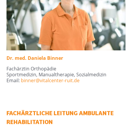
Dr. med. Daniela Binner
Fachärztin Orthopädie
Sportmedizin, Manualtherapie, Sozialmedizin
Email:
binner@
vitalcenter-ruit.de
FACHÄRZTLICHE LEITUNG AMBULANTE
REHABILITATION